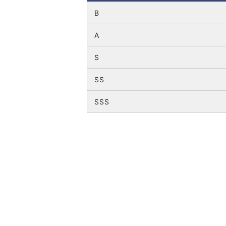
B
A
S
SS
SSS